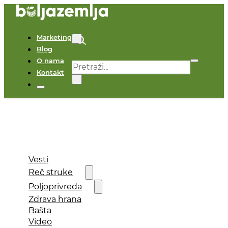
Marketing
Blog
O nama
Pretraga
Kontakt
×
Vesti
Reč struke
Poljoprivreda
Zdrava hrana
Bašta
Video