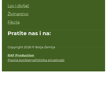
Vinogradarstvo i proizvodnja vina
Lov i divljač
Živinarstvo
Fikcija
Pratite nas i na:
Copyright 2026 © Bolja Zemlja
RAF Production
Pravila korišćenja
Politika privatnosti