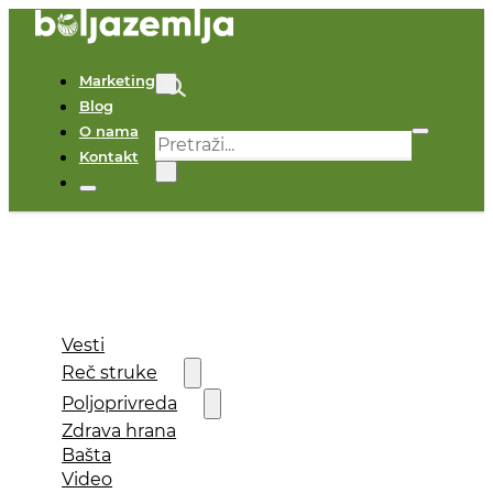
Marketing
Blog
O nama
Pretraga
Kontakt
×
Vesti
Reč struke
Poljoprivreda
Zdrava hrana
Bašta
Video