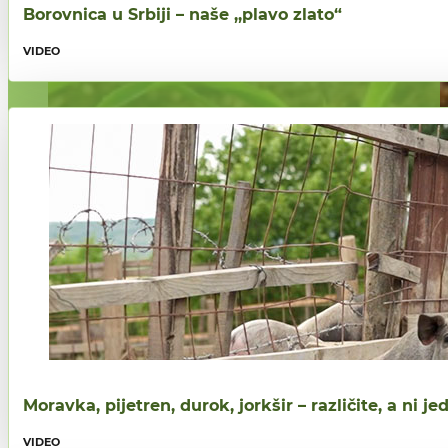
Borovnica u Srbiji – naše ,,plavo zlato“
VIDEO
Moravka, pijetren, durok, jorkšir – različite, a ni 
VIDEO