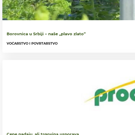
Borovnica u Srbiji – naše ,,plavo zlato“
VOĆARSTVO I POVRTARSTVO
Cene padaju, ali trgovina usporava