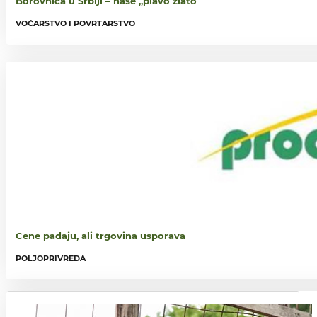
Borovnica u Srbiji – naše ,,plavo zlato“
VOĆARSTVO I POVRTARSTVO
Cene padaju, ali trgovina usporava
POLJOPRIVREDA