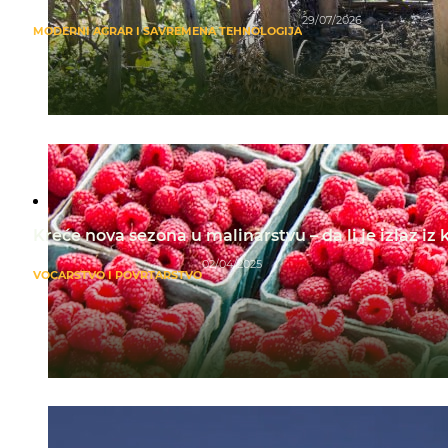
29/07/2026
MODERNI AGRAR I SAVREMENA TEHNOLOGIJA
Kreće nova sezona u malinarstvu – da li je izlaz iz
02/04/2025
VOĆARSTVO I POVRTARSTVO