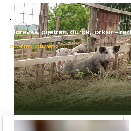
Moravka, pijetren, durok, jorkšir – ra
18/07/2025
STOČARSTVO I PČELARSTVO