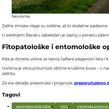
Nevreme
Zalihe zimske vlage su solidne, ali bi dodatne padavine p
U srednjem Banatu zabeležen je zastoj u porastu pšenice,
Fitopatološke i entomološke o
Kiša je donela uslove za razvoj čađave pegavosti lista i 
Uočena je veća prisutnost obične kruškine buve – u n
zaštita.
Za sve detalje, preporuke i prognoze,
preporučujemo d
Tagovi
agrometeorološki bilten
rhmz
vremenska prognoza