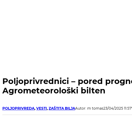
Poljoprivrednici – pored progno
Agrometeorološki bilten
POLJOPRIVREDA
,
VESTI
,
ZAŠTITA BILJA
Autor: m tomas
23/04/2025 11:57