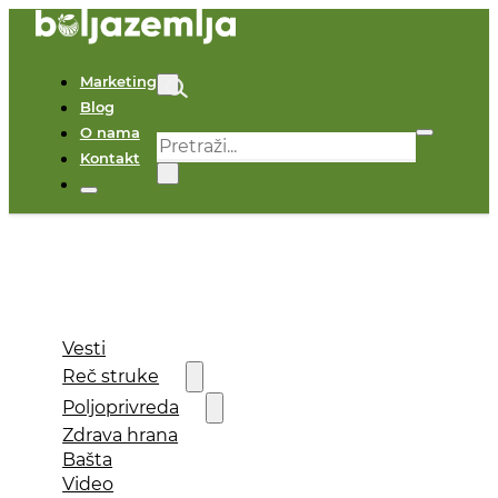
Marketing
Blog
O nama
Pretraga
Kontakt
×
Vesti
Reč struke
Poljoprivreda
Zdrava hrana
Bašta
Video