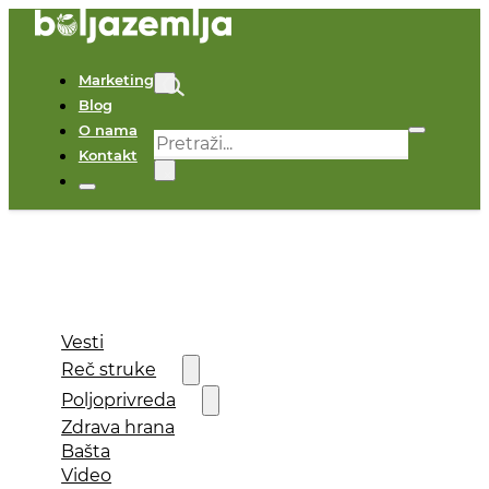
Marketing
Blog
O nama
Pretraga
Kontakt
×
Vesti
Reč struke
Poljoprivreda
Zdrava hrana
Bašta
Video