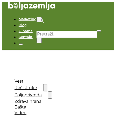
Marketing
Blog
O nama
Pretraga
Kontakt
×
Vesti
Reč struke
Poljoprivreda
Zdrava hrana
Bašta
Video