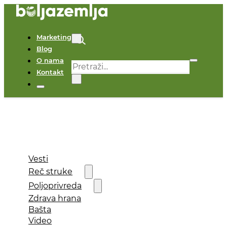
Marketing
Blog
O nama
Pretraga
Kontakt
×
Vesti
Reč struke
Poljoprivreda
Zdrava hrana
Bašta
Video