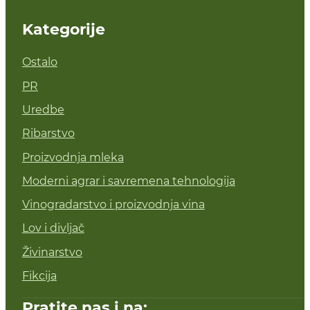
Kategorije
Ostalo
PR
Uredbe
Ribarstvo
Proizvodnja mleka
Moderni agrar i savremena tehnologija
Vinogradarstvo i proizvodnja vina
Lov i divljač
Živinarstvo
Fikcija
Pratite nas i na: