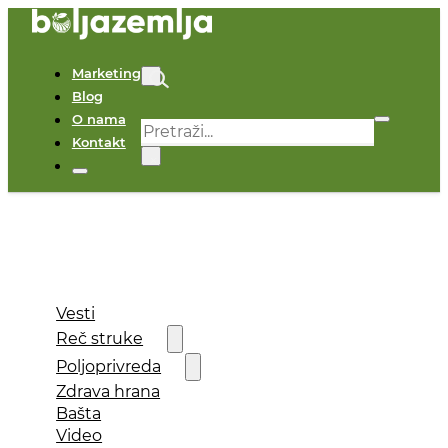
Marketing
Blog
O nama
Pretraga
Kontakt
×
Vesti
Reč struke
Poljoprivreda
Zdrava hrana
Bašta
Video