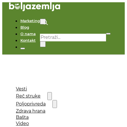
Marketing
Blog
O nama
Pretraga
Kontakt
×
Vesti
Reč struke
Poljoprivreda
Zdrava hrana
Bašta
Video