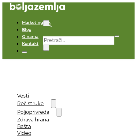
Marketing
Blog
O nama
Pretraga
Kontakt
×
Vesti
Reč struke
Poljoprivreda
Zdrava hrana
Bašta
Video