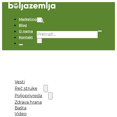
Marketing
Blog
O nama
Pretraga
Kontakt
×
Vesti
Reč struke
Poljoprivreda
Zdrava hrana
Bašta
Video