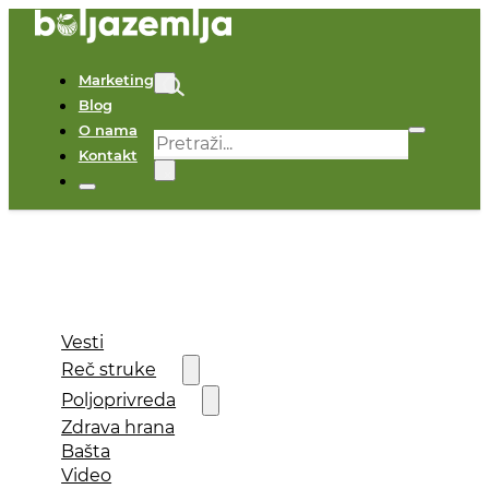
Marketing
Blog
O nama
Pretraga
Kontakt
×
Vesti
Reč struke
Poljoprivreda
Zdrava hrana
Bašta
Video