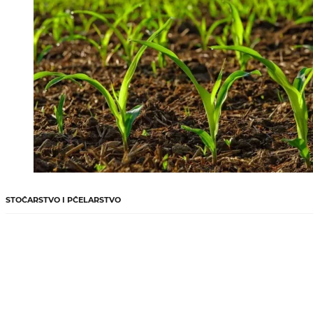
STOČARSTVO I PČELARSTVO