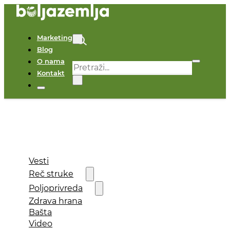
Marketing
Blog
O nama
Pretraga
Kontakt
×
Vesti
Reč struke
Poljoprivreda
Zdrava hrana
Bašta
Video