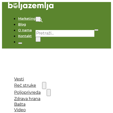
Marketing
Blog
O nama
Pretraga
Kontakt
×
Vesti
Reč struke
Poljoprivreda
Zdrava hrana
Bašta
Video