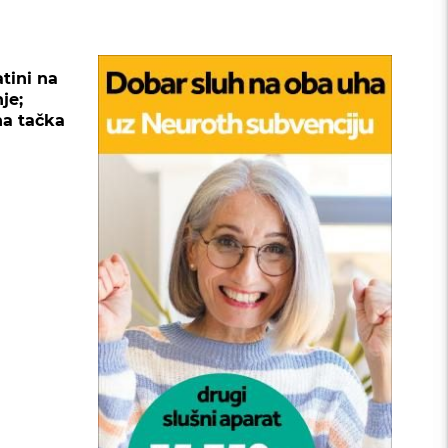
atini na
je;
na tačka