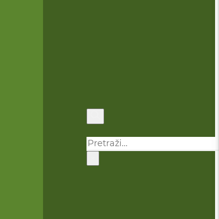
Pretraga
×