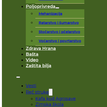
Poljoprivreda
Mehanizacija
Ratarstvo i šumarstvo
Stočarstvo i pčelarstvo
Voćarstvo i povrtarstvo
Zdrava Hrana
Bašta
Video
Zaštita bilja
Vesti
Reč struke
Kafa kod Agrosave
Zimska škola