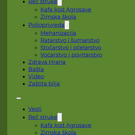
Reč struke
Kafa kod Agrosave
Zimska škola
Poljoprivreda
Mehanizacija
Ratarstvo i šumarstvo
Stočarstvo i pčelarstvo
Voćarstvo i povrtarstvo
Zdrava Hrana
Bašta
Video
Zaštita bilja
Vesti
Reč struke
Kafa kod Agrosave
Zimska škola