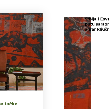
Srbija i Esv
putu saradn
agrar ključ
na tačka