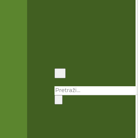
Pretraga
×