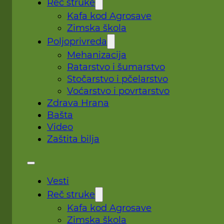
Reč struke
Kafa kod Agrosave
Zimska škola
Poljoprivreda
Mehanizacija
Ratarstvo i šumarstvo
Stočarstvo i pčelarstvo
Voćarstvo i povrtarstvo
Zdrava Hrana
Bašta
Video
Zaštita bilja
Vesti
Reč struke
Kafa kod Agrosave
Zimska škola