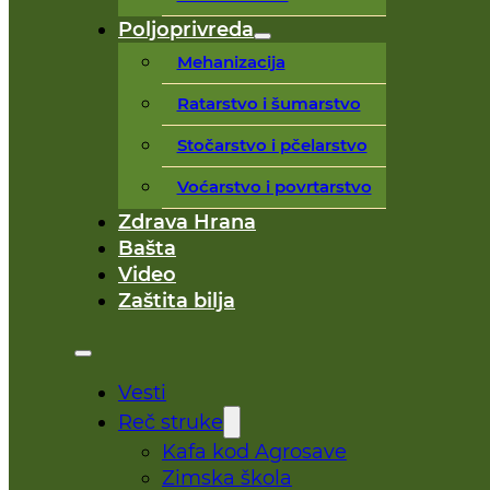
Poljoprivreda
Mehanizacija
Ratarstvo i šumarstvo
Stočarstvo i pčelarstvo
Voćarstvo i povrtarstvo
Zdrava Hrana
Bašta
Video
Zaštita bilja
Vesti
Reč struke
Kafa kod Agrosave
Zimska škola