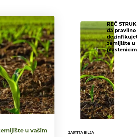
REČ STRUK
da pravilno
dezinfikuje
zemljište u
plastenicim
emljište u vašim
ZAŠTITA BILJA