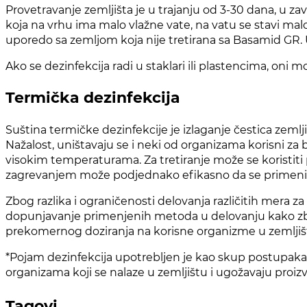
Provetravanje zemljišta je u trajanju od 3-30 dana, u z
koja na vrhu ima malo vlažne vate, na vatu se stavi mal
uporedo sa zemljom koja nije tretirana sa Basamid GR. U
Ako se dezinfekcija radi u staklari ili plastencima, oni m
Termička dezinfekcija
Suština termičke dezinfekcije je izlaganje čestica zeml
Nažalost, uništavaju se i neki od organizama korisni za b
visokim temperaturama. Za tretiranje može se koristiti 
zagrevanjem može podjednako efikasno da se primeni i
Zbog razlika i ograničenosti delovanja različitih mera 
dopunjavanje primenjenih metoda u delovanju kako zbo
prekomernog doziranja na korisne organizme u zemljiš
*Pojam dezinfekcija upotrebljen je kao skup postupaka k
organizama koji se nalaze u zemljištu i ugožavaju proiz
Tagovi