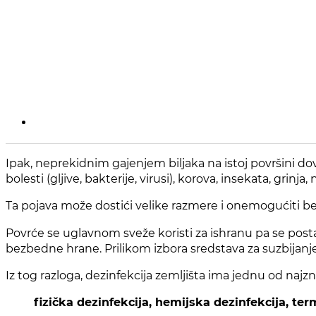
I
pak, neprekidnim gajenjem biljaka na istoj površini do
bolesti (gljive, bakterije, virusi), korova, insekata, grinj
Ta pojava može dostići velike razmere i onemogućiti be
Povrće se uglavnom sveže koristi za ishranu pa se postav
bezbedne hrane. Prilikom izbora sredstava za suzbijanje 
Iz tog razloga, dezinfekcija zemljišta ima jednu od najzna
fizička dezinfekcija, hemijska dezinfekcija, ter