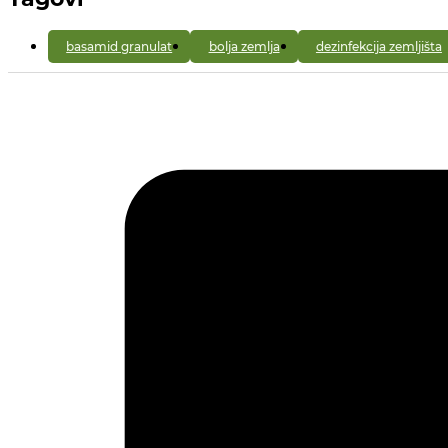
basamid granulat
bolja zemlja
dezinfekcija zemljišta