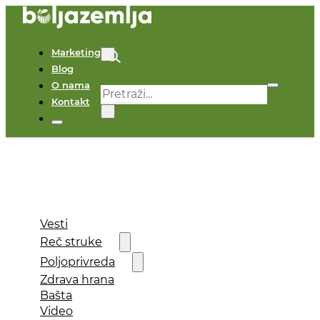
Marketing
Blog
O nama
Pretraga
Kontakt
×
Vesti
Reč struke
Poljoprivreda
Zdrava hrana
Bašta
Video