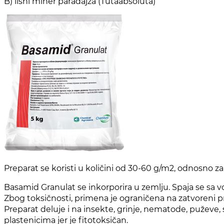
B) lisni miner paradajza (Tutaabsoluta)
Preparat se koristi u količini od 30-60 g/m2, odnosno 
Basamid Granulat se inkorporira u zemlju. Spaja se sa vo
Zbog toksičnosti, primena je ograničena na zatvoreni pro
Preparat deluje i na insekte, grinje, nematode, puževe
plastenicima jer je fitotoksičan.