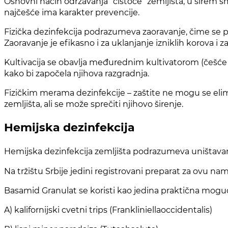
Osnovni način održavanja “čistoće” zemljišta, u širem smis
najčešće ima karakter prevencije.
Fizička dezinfekcija podrazumeva zaoravanje, čime se pre
Zaoravanje je efikasno i za uklanjanje izniklih korova i 
Kultivacija se obavlja međurednim kultivatorom (češće r
kako bi započela njihova razgradnja.
Fizičkim merama dezinfekcije – zaštite ne mogu se elimi
zemljišta, ali se može sprečiti njihovo širenje.
Hemijska dezinfekcija
Hemijska dezinfekcija zemljišta podrazumeva uništava
Na tržištu Srbije jedini registrovani preparat za ovu 
Basamid Granulat se koristi kao jedina praktična mogućn
A) kalifornijski cvetni trips (Frankliniellaoccidentalis)