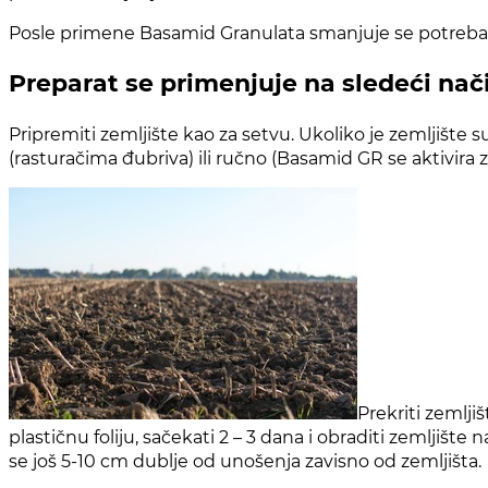
Posle primene Basamid Granulata smanjuje se potreba
Preparat se primenjuje na sledeći nač
Pripremiti zemljište kao za setvu. Ukoliko je zemljište 
(rasturačima đubriva) ili ručno (Basamid GR se aktivira 
Prekriti zemlji
plastičnu foliju, sačekati 2 – 3 dana i obraditi zemljišt
se još 5-10 cm dublje od unošenja zavisno od zemljišta.