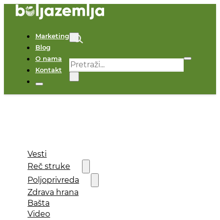
Marketing
Blog
O nama
Pretraga
Kontakt
×
Vesti
Reč struke
Poljoprivreda
Zdrava hrana
Bašta
Video