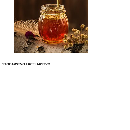
STOČARSTVO I PČELARSTVO