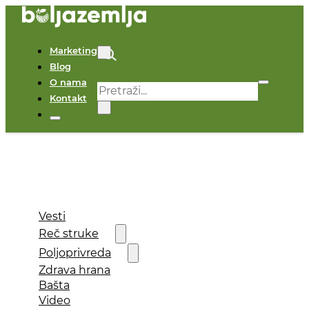
Marketing
Blog
O nama
Pretraga
Kontakt
×
Vesti
Reč struke
Poljoprivreda
Zdrava hrana
Bašta
Video