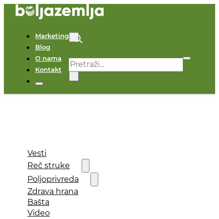
Marketing
Blog
O nama
Pretraga
Kontakt
×
Vesti
Reč struke
Poljoprivreda
Zdrava hrana
Bašta
Video