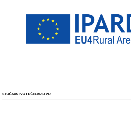
STOČARSTVO I PČELARSTVO