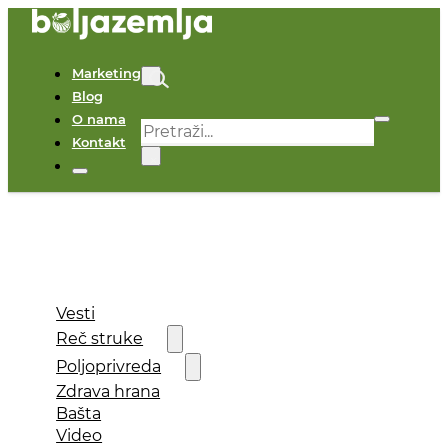
Marketing
Blog
O nama
Pretraga
Kontakt
×
Vesti
Reč struke
Poljoprivreda
Zdrava hrana
Bašta
Video