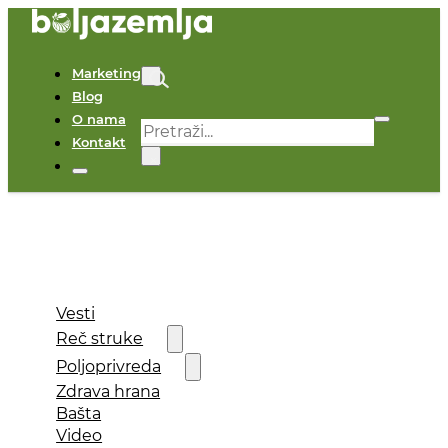
Marketing
Blog
O nama
Pretraga
Kontakt
×
Vesti
Reč struke
Poljoprivreda
Zdrava hrana
Bašta
Video