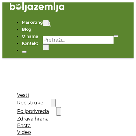
Marketing
Blog
O nama
Pretraga
Kontakt
×
Vesti
Reč struke
Poljoprivreda
Zdrava hrana
Bašta
Video