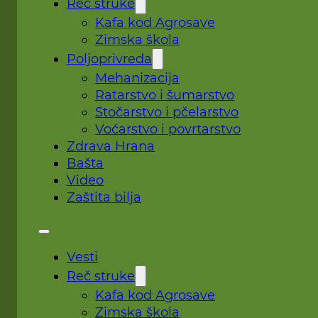
Reč struke
Kafa kod Agrosave
Zimska škola
Poljoprivreda
Mehanizacija
Ratarstvo i šumarstvo
Stočarstvo i pčelarstvo
Voćarstvo i povrtarstvo
Zdrava Hrana
Bašta
Video
Zaštita bilja
Vesti
Reč struke
Kafa kod Agrosave
Zimska škola