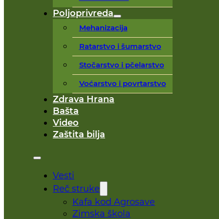
Poljoprivreda
Mehanizacija
Ratarstvo i šumarstvo
Stočarstvo i pčelarstvo
Voćarstvo i povrtarstvo
Zdrava Hrana
Bašta
Video
Zaštita bilja
Vesti
Reč struke
Kafa kod Agrosave
Zimska škola