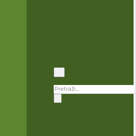
Pretraga
×