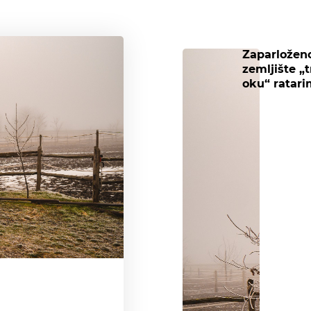
Zaparložen
zemljište „t
oku“ ratar