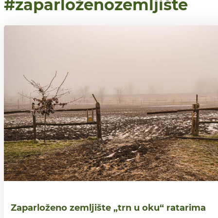
#zaparloženozemljište
Zaparloženo zemljište „trn u oku“ ratarima