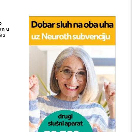
o
rn u
ima