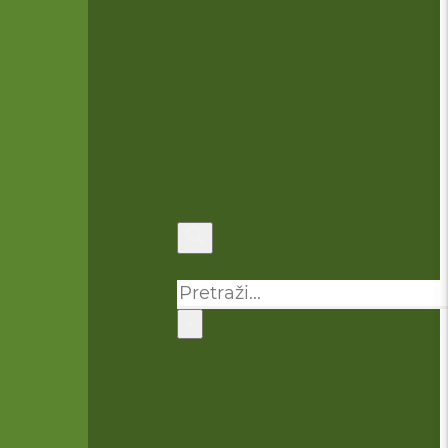
Pretraga
×