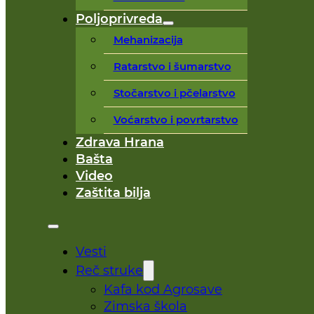
Poljoprivreda
Mehanizacija
Ratarstvo i šumarstvo
Stočarstvo i pčelarstvo
Voćarstvo i povrtarstvo
Zdrava Hrana
Bašta
Video
Zaštita bilja
Vesti
Reč struke
Kafa kod Agrosave
Zimska škola