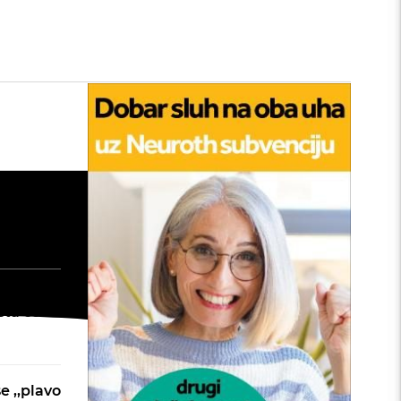
tan
edu:
nu
: Kako
šta će
e ,,plavo