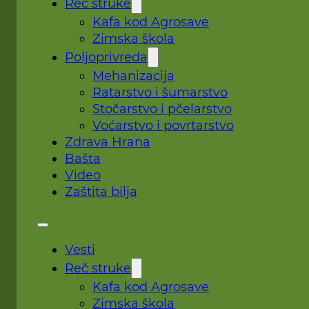
Reč struke
Kafa kod Agrosave
Zimska škola
Poljoprivreda
Mehanizacija
Ratarstvo i šumarstvo
Stočarstvo i pčelarstvo
Voćarstvo i povrtarstvo
Zdrava Hrana
Bašta
Video
Zaštita bilja
Vesti
Reč struke
Kafa kod Agrosave
Zimska škola