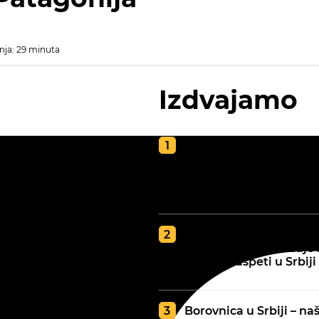
nja: 29 minuta
Izdvajamo
Kako napraviti kvalite
kompost za poljoprivr
vodič za zdravu i plod
zemlju
GDE JE BOLJA ZEMLJA
tip zemljišta određuje 
najbolje uspeti u Srbiji
Borovnica u Srbiji – naš