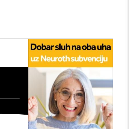
tan
edu:
nu
: Kako
šta će