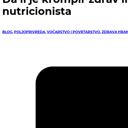
nutricionista
BLOG
,
POLJOPRIVREDA
,
VOĆARSTVO I POVRTARSTVO
,
ZDRAVA HRA