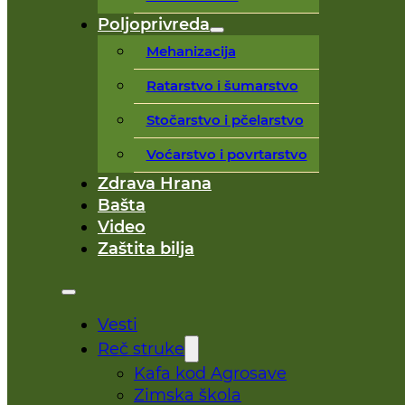
Poljoprivreda
Mehanizacija
Ratarstvo i šumarstvo
Stočarstvo i pčelarstvo
Voćarstvo i povrtarstvo
Zdrava Hrana
Bašta
Video
Zaštita bilja
Vesti
Reč struke
Kafa kod Agrosave
Zimska škola