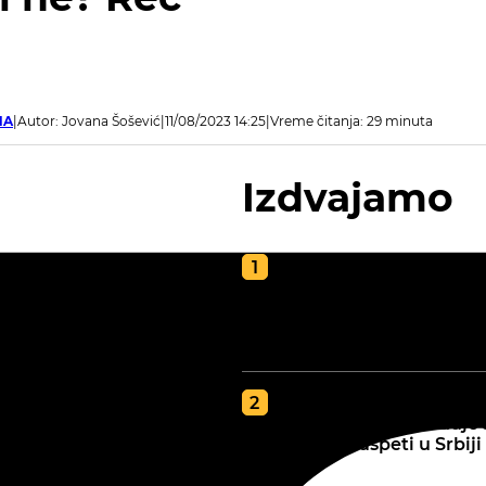
NA
Autor: Jovana Šošević
11/08/2023 14:25
Vreme čitanja: 29 minuta
Izdvajamo
Kako napraviti kvalite
kompost za poljoprivr
vodič za zdravu i plod
zemlju
GDE JE BOLJA ZEMLJA
tip zemljišta određuje 
najbolje uspeti u Srbiji