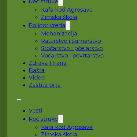
Reč struke
Kafa kod Agrosave
Zimska škola
Poljoprivreda
Mehanizacija
Ratarstvo i šumarstvo
Stočarstvo i pčelarstvo
Voćarstvo i povrtarstvo
Zdrava Hrana
Bašta
Video
Zaštita bilja
Vesti
Reč struke
Kafa kod Agrosave
Zimska škola