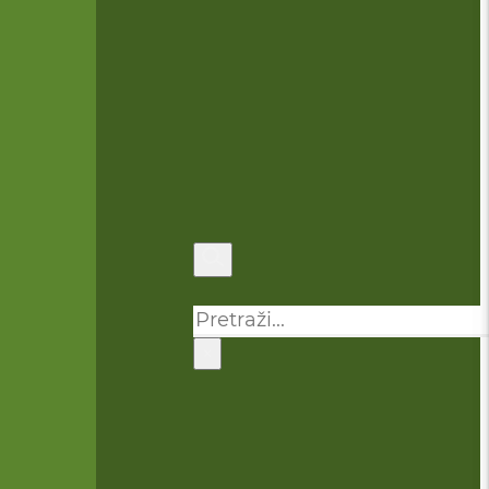
Pretraga
×