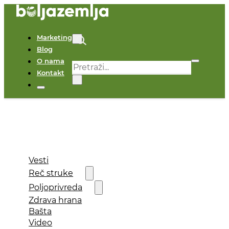
Marketing
Blog
O nama
Pretraga
Kontakt
×
Vesti
Reč struke
Poljoprivreda
Zdrava hrana
Bašta
Video