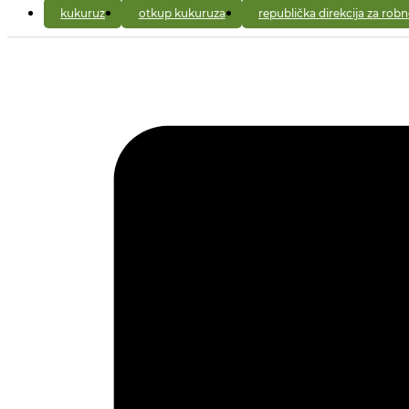
kukuruz
otkup kukuruza
republička direkcija za robn