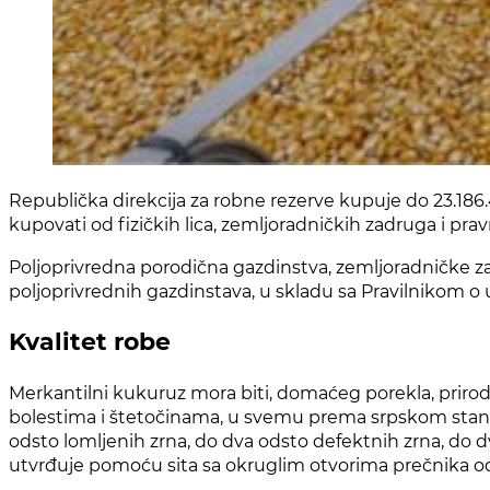
Republička direkcija za robne rezerve kupuje do 23.186
kupovati od fizičkih lica, zemljoradničkih zadruga i pravn
Poljoprivredna porodična gazdinstva, zemljoradničke zad
poljoprivrednih gazdinstava, u skladu sa Pravilnikom o 
Kvalitet robe
Merkantilni kukuruz mora biti, domaćeg porekla, prirodno
bolestima i štetočinama, u svemu prema srpskom standa
odsto lomljenih zrna, do dva odsto defektnih zrna, do 
utvrđuje pomoću sita sa okruglim otvorima prečnika od