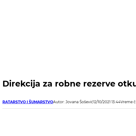
Direkcija za robne rezerve otk
RATARSTVO I ŠUMARSTVO
Autor: Jovana Šošević
12/10/2021 13:44
Vreme či