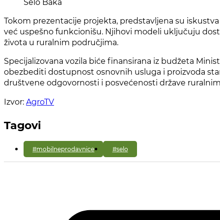
Selo Baka
Tokom prezentacije projekta, predstavljena su iskustva 
već uspešno funkcionišu. Njihovi modeli uključuju dosta
života u ruralnim područjima.
Specijalizovana vozila biće finansirana iz budžeta Minis
obezbediti dostupnost osnovnih usluga i proizvoda stano
društvene odgovornosti i posvećenosti države ruralni
Izvor:
AgroTV
Tagovi
#mobilneprodavnice
#selo