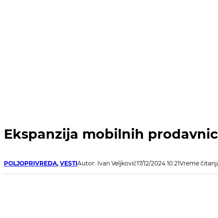
Ekspanzija mobilnih prodavnica
POLJOPRIVREDA
,
VESTI
Autor: Ivan Veljković
17/12/2024 10:21
Vreme čitanj