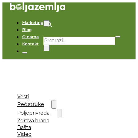
Marketing
Blog
O nama
Pretraga
Kontakt
×
Vesti
Reč struke
Poljoprivreda
Zdrava hrana
Bašta
Video