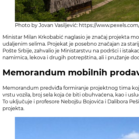
Photo by Jovan Vasiljević: https://www.pexels.co
Ministar Milan Krkobabić naglasio je značaj projekta mob
udaljenim selima. Projekat je posebno značajan za starij
Pošte Srbije, zahvalio je Ministarstvu na podršci i ist
namirnica, lekova i drugih potrepština, ali i pružanje 
Memorandum mobilnih prodavn
Memorandum predviđa formiranje projektnog tima koji će
vrstu vozila, broj sela koja će biti obuhvaćena, kao i usl
To uključuje i profesore Nebojšu Bojovića i Dalibora Peši
projekta.