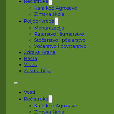
Reč struke
Kafa kod Agrosave
Zimska škola
Poljoprivreda
Mehanizacija
Ratarstvo i šumarstvo
Stočarstvo i pčelarstvo
Voćarstvo i povrtarstvo
Zdrava Hrana
Bašta
Video
Zaštita bilja
Vesti
Reč struke
Kafa kod Agrosave
Zimska škola