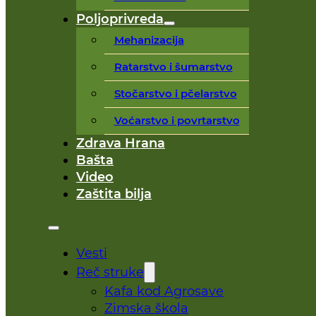
Poljoprivreda
Mehanizacija
Ratarstvo i šumarstvo
Stočarstvo i pčelarstvo
Voćarstvo i povrtarstvo
Zdrava Hrana
Bašta
Video
Zaštita bilja
Vesti
Reč struke
Kafa kod Agrosave
Zimska škola