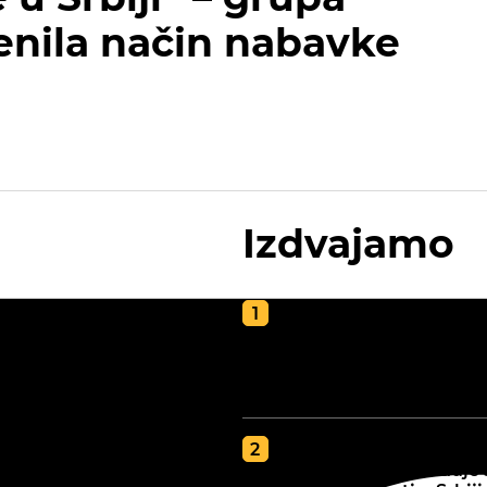
nila način nabavke
Izdvajamo
Kako napraviti kvalite
kompost za poljoprivr
vodič za zdravu i plod
zemlju
GDE JE BOLJA ZEMLJA
tip zemljišta određuje 