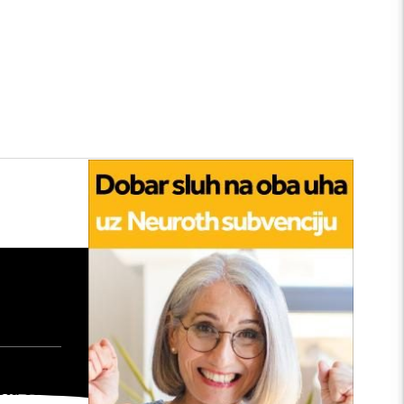
tan
edu:
nu
: Kako
šta će