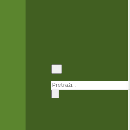
Pretraga
×