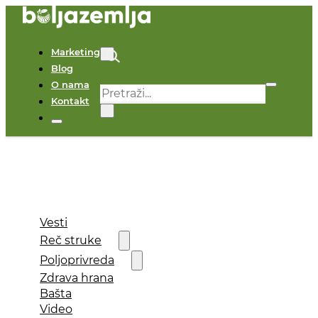
Marketing
Blog
O nama
Pretraga
Kontakt
×
Vesti
Reč struke
Poljoprivreda
Zdrava hrana
Bašta
Video