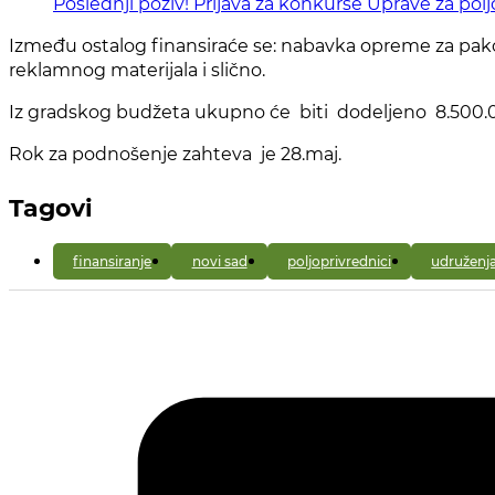
Poslednji poziv! Prijava za konkurse Uprave za pol
Između ostalog finansiraće se: nabavka opreme za pakov
reklamnog materijala i slično.
Iz gradskog budžeta ukupno će biti dodeljeno 8.500.000 
Rok za podnošenje zahteva je 28.maj.
Tagovi
finansiranje
novi sad
poljoprivrednici
udruženj