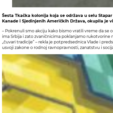
Šesta Tkačka kolonija koja se održava u selu Stapar
Kanade i Sjedinjenih Američkih Država, okupila je v
– Pokrenuli smo akciju kako bismo vratili vreme da se
ima Srbija i zato zvaničnicima poklanjamo rukotvorine n
„čuvari tradicije” – rekla je potpredsednica Vlade i pr
usvoji zakone o rodnoj ravnopravnosti, zanatstvu i socij