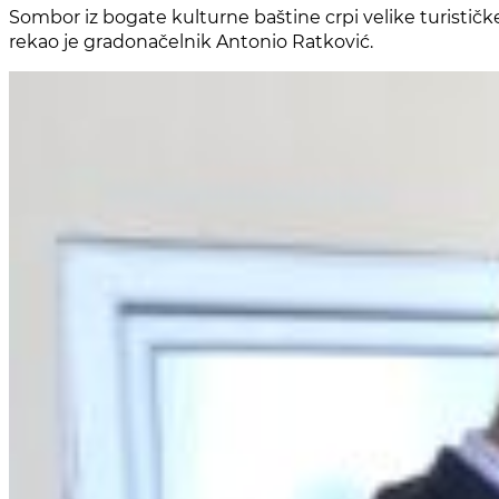
Sombor iz bogate kulturne baštine crpi velike turističk
rekao je gradonačelnik Antonio Ratković.