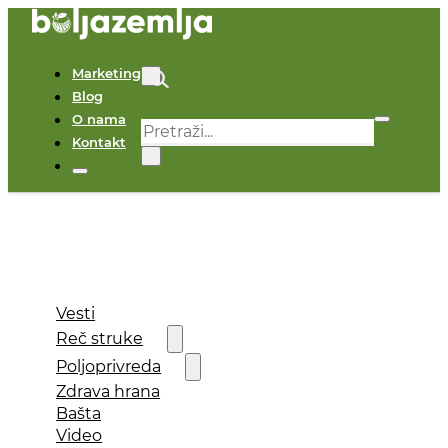
Marketing
Blog
O nama
Pretraga
Kontakt
×
Vesti
Reč struke
Poljoprivreda
Zdrava hrana
Bašta
Video