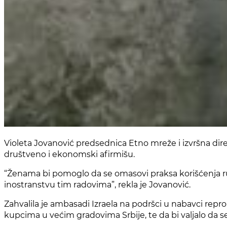
Violeta Jovanović predsednica Etno mreže i izvršna dire
društveno i ekonomski afirmišu.
“Ženama bi pomoglo da se omasovi praksa korišćenja ru
inostranstvu tim radovima”, rekla je Jovanović.
Zahvalila je ambasadi Izraela na podršci u nabavci repr
kupcima u većim gradovima Srbije, te da bi valjalo da