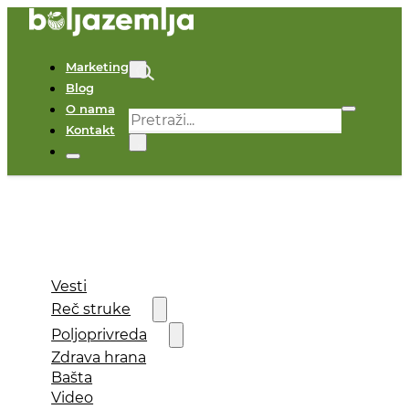
Marketing
Blog
O nama
Pretraga
Kontakt
×
Vesti
Reč struke
Poljoprivreda
Zdrava hrana
Bašta
Video