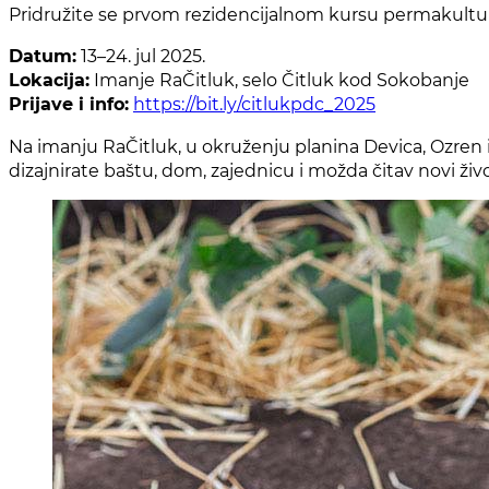
Pridružite se prvom rezidencijalnom kursu permakultur
Datum:
13–24. jul 2025.
Lokacija:
Imanje RaČitluk, selo Čitluk kod Sokobanje
Prijave i info:
https://bit.ly/citlukpdc_2025
Na imanju RaČitluk, u okruženju planina Devica, Ozren i
dizajnirate baštu, dom, zajednicu i možda čitav novi živ