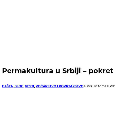
Permakultura u Srbiji – pokret 
BAŠTA
,
BLOG
,
VESTI
,
VOĆARSTVO I POVRTARSTVO
Autor: m tomas
13/0