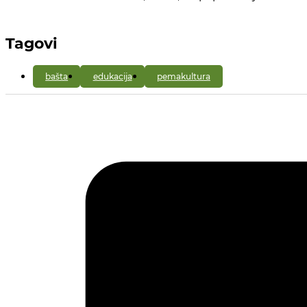
Tagovi
bašta
edukacija
pemakultura