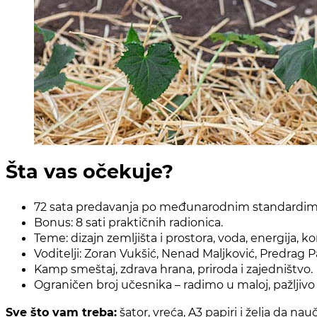
Šta vas očekuje?
72 sata predavanja po međunarodnim standardim
Bonus: 8 sati praktičnih radionica.
Teme: dizajn zemljišta i prostora, voda, energija,
Voditelji: Zoran Vukšić, Nenad Maljković, Predrag 
Kamp smeštaj, zdrava hrana, priroda i zajedništvo.
Ograničen broj učesnika – radimo u maloj, pažljivo
Sve što vam treba:
šator, vreća, A3 papiri i želja da nauč