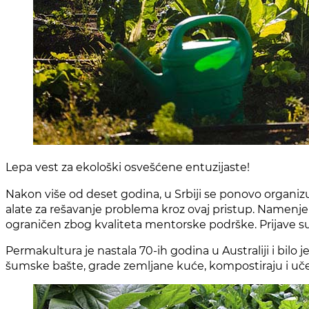
Lepa vest za ekološki osvešćene entuzijaste!
Nakon više od deset godina, u Srbiji se ponovo organizu
alate za rešavanje problema kroz ovaj pristup. Namenjen 
ograničen zbog kvaliteta mentorske podrške. Prijave s
Permakultura je nastala 70-ih godina u Australiji i bilo j
šumske bašte, grade zemljane kuće, kompostiraju i uče 