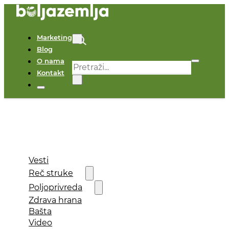
Marketing
Blog
O nama
Pretraga
Kontakt
×
Vesti
Reč struke
Poljoprivreda
Zdrava hrana
Bašta
Video