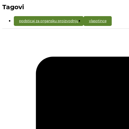
Tagovi
podsticaj za organsku proizvodnju
vlasotince