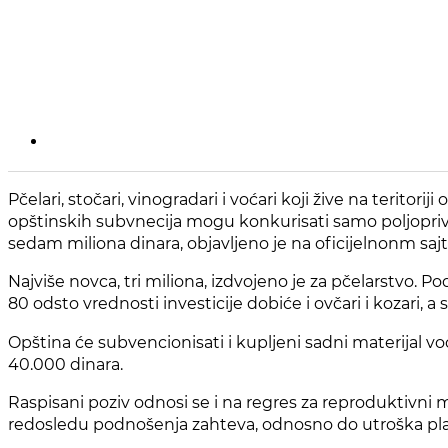
Pčelari, stočari, vinogradari i voćari koji žive na terito
opštinskih subvnecija mogu konkurisati samo poljopriv
sedam miliona dinara, objavljeno je na oficijelnonm saj
Najviše novca, tri miliona, izdvojeno je za pčelarstvo. Po
80 odsto vrednosti investicije dobiće i ovčari i kozari, a
Opština će subvencionisati i kupljeni sadni materijal voć
40.000 dinara.
Raspisani poziv odnosi se i na regres za reproduktivni ma
redosledu podnošenja zahteva, odnosno do utroška plan