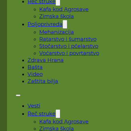
Reč struke
Kafa kod Agrosave
Zimska škola
Poljoprivreda
Mehanizacija
Ratarstvo i šumarstvo
Stočarstvo i pčelarstvo
Voćarstvo i povrtarstvo
Zdrava Hrana
Bašta
Video
Zaštita bilja
Vesti
Reč struke
Kafa kod Agrosave
Zimska škola