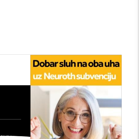
tan
edu:
nu
: Kako
šta će