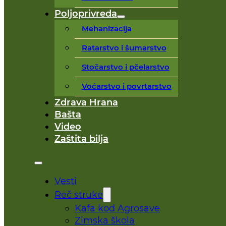
Poljoprivreda
Mehanizacija
Ratarstvo i šumarstvo
Stočarstvo i pčelarstvo
Voćarstvo i povrtarstvo
Zdrava Hrana
Bašta
Video
Zaštita bilja
Vesti
Reč struke
Kafa kod Agrosave
Zimska škola