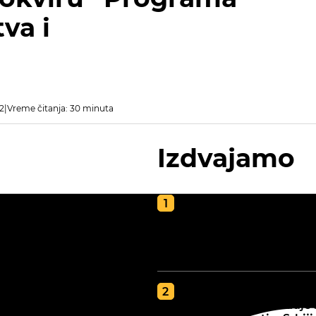
va i
2
Vreme čitanja: 30 minuta
Izdvajamo
Kako napraviti kvalite
kompost za poljoprivr
vodič za zdravu i plod
zemlju
GDE JE BOLJA ZEMLJA
tip zemljišta određuje 