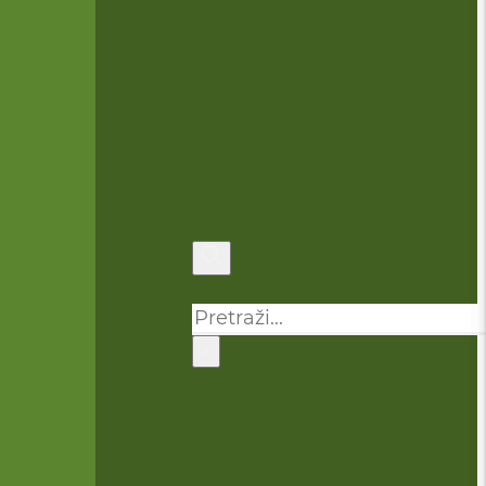
Pretraga
×