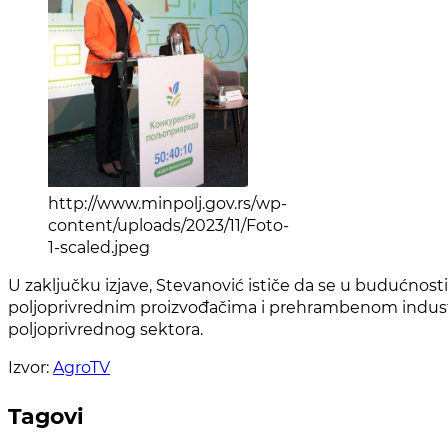
http://www.minpolj.gov.rs/wp-
content/uploads/2023/11/Foto-
1-scaled.jpeg
U zaključku izjave, Stevanović ističe da se u budućnost
poljoprivrednim proizvođačima i prehrambenom industrij
poljoprivrednog sektora.
Izvor:
AgroTV
Tagovi