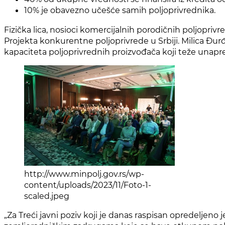
10% je obavezno učešće samih poljoprivrednika.
Fizička lica, nosioci komercijalnih porodičnih poljopriv
Projekta konkurentne poljoprivrede u Srbiji. Milica Đurđe
kapaciteta poljoprivrednih proizvođača koji teže unapre
http://www.minpolj.gov.rs/wp-
content/uploads/2023/11/Foto-1-
scaled.jpeg
„Za Treći javni poziv koji je danas raspisan opredeljen