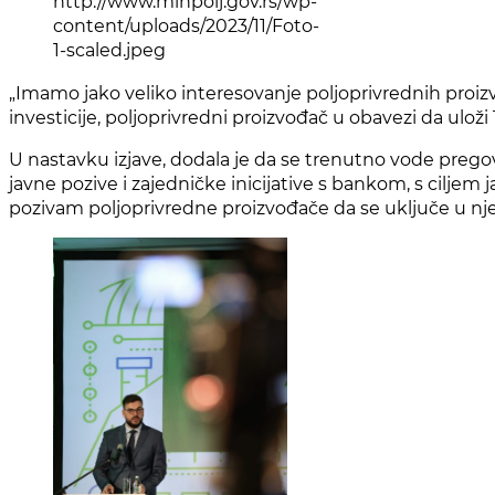
http://www.minpolj.gov.rs/wp-
content/uploads/2023/11/Foto-
1-scaled.jpeg
„Imamo jako veliko interesovanje poljoprivrednih proiz
investicije, poljoprivredni proizvođač u obavezi da uloži 
U nastavku izjave, dodala je da se trenutno vode prego
javne pozive i zajedničke inicijative s bankom, s ciljem
pozivam poljoprivredne proizvođače da se uključe u njeg