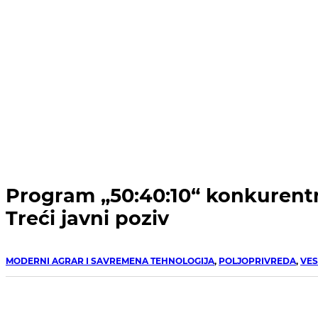
Program „50:40:10“ konkurentn
Treći javni poziv
MODERNI AGRAR I SAVREMENA TEHNOLOGIJA
,
POLJOPRIVREDA
,
VES