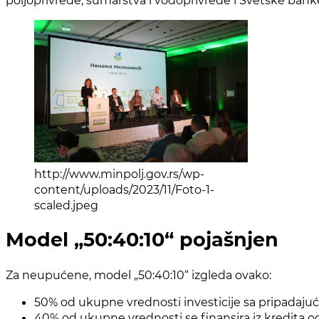
poljoprivrede, šumarstva i vodoprivrede i Svetske banke
http://www.minpolj.gov.rs/wp-
content/uploads/2023/11/Foto-1-
scaled.jpeg
Model „50:40:10“ pojašnjen
Za neupućene, model „50:40:10“ izgleda ovako:
50% od ukupne vrednosti investicije sa pripadaju
40% od ukupne vrednosti se finansira iz kredita 