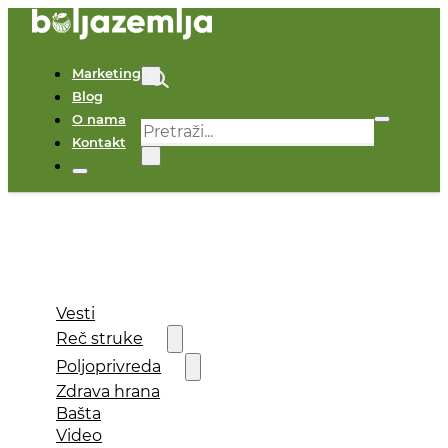
Marketing
Blog
O nama
Pretraga
Kontakt
×
Vesti
Reč struke
Poljoprivreda
Zdrava hrana
Bašta
Video