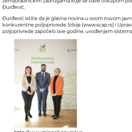
zemljoradničkim zadrugama koje se bave otkupom poljopriv
Đurđević.
Đurđević ističe da je glavna novina u ovom novom javn
konkurentne poljoprivrede Srbije (www.scap.rs) i Uprave 
poljoprivrede započelo ove godine, uvođenjem sistema