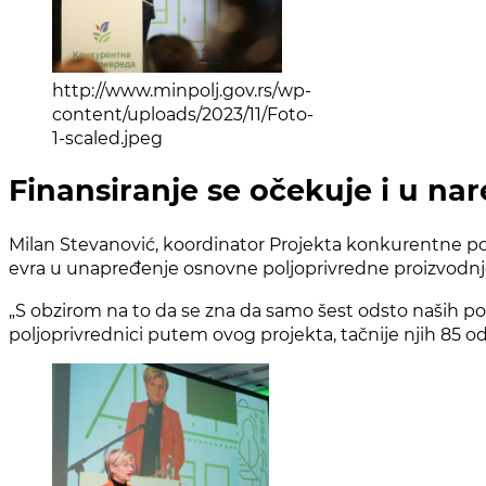
http://www.minpolj.gov.rs/wp-
content/uploads/2023/11/Foto-
1-scaled.jpeg
Finansiranje se očekuje i u n
Milan Stevanović, koordinator Projekta konkurentne polj
evra u unapređenje osnovne poljoprivredne proizvodnje,
„S obzirom na to da se zna da samo šest odsto naših pol
poljoprivrednici putem ovog projekta, tačnije njih 85 ods