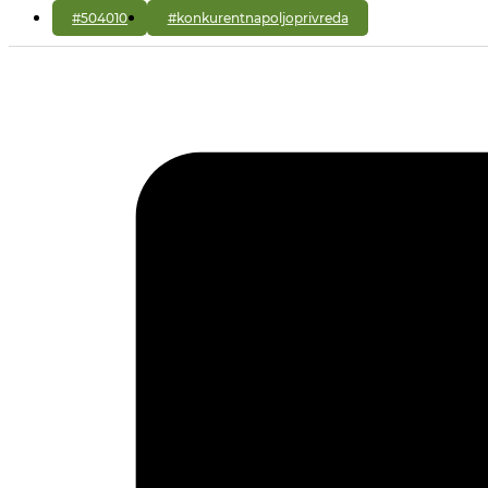
#504010
#konkurentnapoljoprivreda