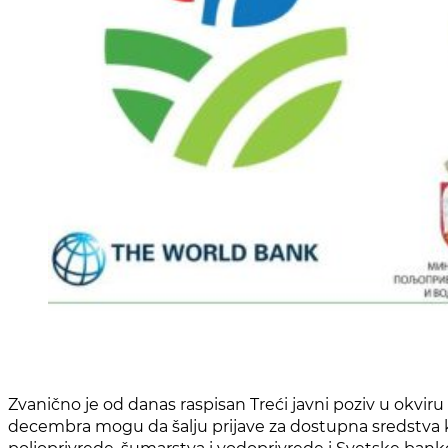
Zvanično je od danas raspisan Treći javni poziv u okvir
decembra mogu da šalju prijave za dostupna sredstva ko