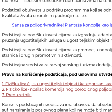
radinosti ili seoskim turističkim domaćinstvima na teri
Podsticaji obuhvataju podršku programima koji se odnos
kvaliteta života u ruralnim područjima, i to:
Šansa za poljoprivrednike! Plantaže konoplje kao i
Podsticaji za podršku investicijama za izgradnju, adapta
pružanja ugostiteljskih usluga u ugostiteljskim objekt
Podsticaji za podršku investicijama za promociju nepoljo
stranica i drugih promotivnih aktivnosti.
Podsticajna sredstva za razvoj seoskog turizma dodelj
Pravo na korišćenje podsticaja, pod uslovima utv
1. Fizička lica čiji su ugostiteljski objekti kategorisani
2. Fizičko lice- nosilac komercijalnog porodičnog poljo
3. Preduzetnik.
Korisnik podsticajnih sredstava ima obavezu da obez
sufinansiranje iz poslovnog plana koji ne može biti man