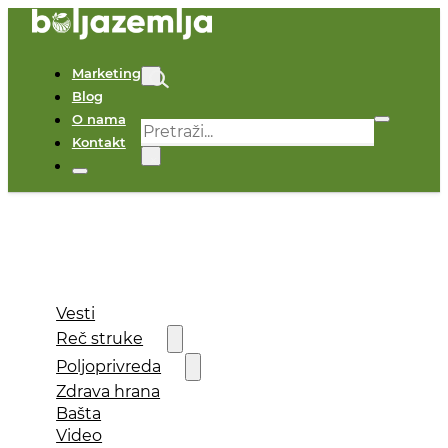
Marketing
Blog
O nama
Pretraga
Kontakt
×
Vesti
Reč struke
Poljoprivreda
Zdrava hrana
Bašta
Video