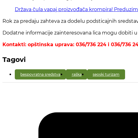
Država čula vapaj proizvođača krompira! Preduzim
Rok za predaju zahteva za dodelu podsticajnih sredstav
Dodatne informacije zainteresovana lica mogu dobiti u 
Kontakti: opštinska uprava: 036/736 224 i 036/736 2
Tagovi
bespovratna sredstva
raška
seoski turizam