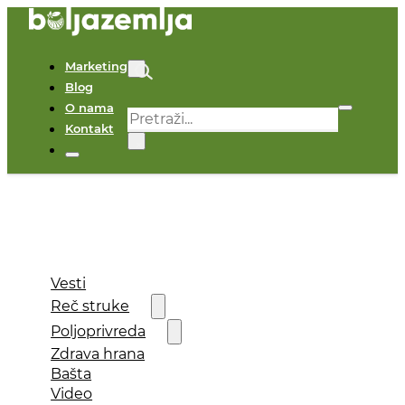
Marketing
Blog
O nama
Pretraga
Kontakt
×
Vesti
Reč struke
Poljoprivreda
Zdrava hrana
Bašta
Video