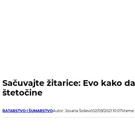
Sačuvajte žitarice: Evo kako da
štetočine
RATARSTVO I ŠUMARSTVO
Autor: Jovana Šošević
02/09/2021 10:07
Vreme 