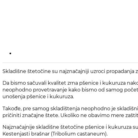
Skladišne štetočine su najznačajniji uzroci propadanja 
Da bismo sačuvali kvalitet zrna pšenice i kukuruza na
neophodno provetravanje kako bismo od samog početka sp
unošenja pšenice i kukuruza.
Takođe, pre samog skladištenja neophodno je skladišni p
pričiniti značajne štete. Ukoliko ne obavimo mere zaštite
Najznačajnije skladišne štetočine pšenice i kukuruza su: Ž
Kestenjasti brašnar (Tribolium castaneum).