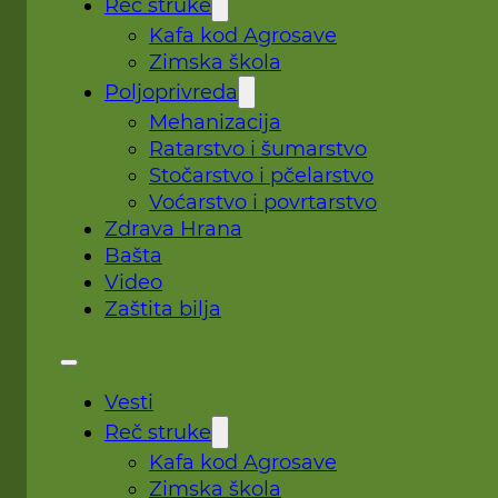
Reč struke
Kafa kod Agrosave
Zimska škola
Poljoprivreda
Mehanizacija
Ratarstvo i šumarstvo
Stočarstvo i pčelarstvo
Voćarstvo i povrtarstvo
Zdrava Hrana
Bašta
Video
Zaštita bilja
Vesti
Reč struke
Kafa kod Agrosave
Zimska škola