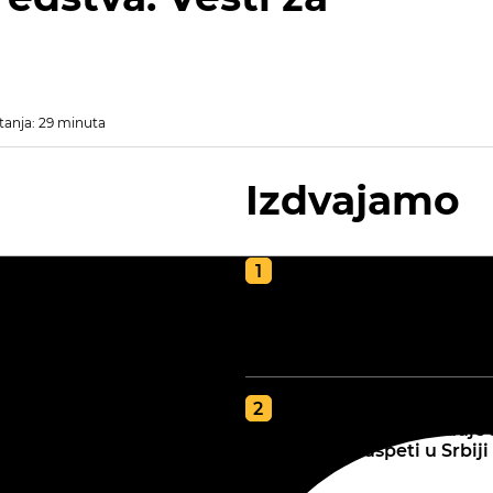
redstva. Vesti za
tanja: 29 minuta
Izdvajamo
Kako napraviti kvalite
kompost za poljoprivr
vodič za zdravu i plod
zemlju
GDE JE BOLJA ZEMLJA
tip zemljišta određuje 
najbolje uspeti u Srbiji