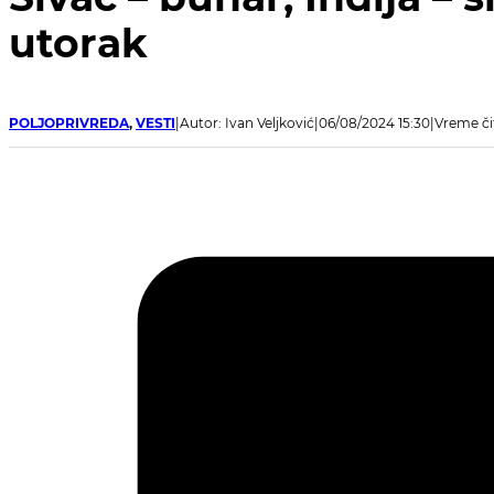
Sivac – bunar, Inđija – s
utorak
POLJOPRIVREDA
,
VESTI
Autor: Ivan Veljković
06/08/2024 15:30
Vreme či