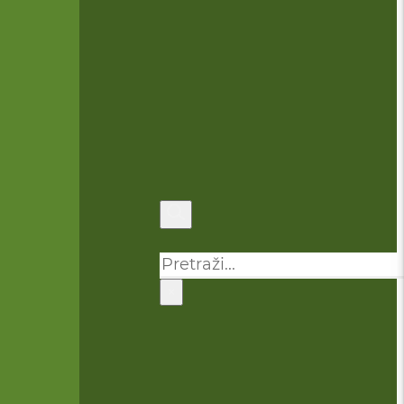
Pretraga
×