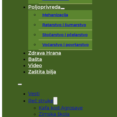
Poljoprivreda
Mehanizacija
Ratarstvo i šumarstvo
Stočarstvo i pčelarstvo
Voćarstvo i povrtarstvo
Zdrava Hrana
Bašta
Video
Zaštita bilja
Vesti
Reč struke
Kafa kod Agrosave
Zimska škola