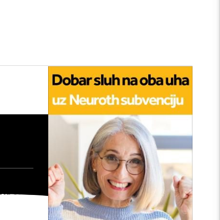
tan
edu:
nu
: Kako
šta će