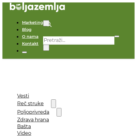
Marketing
Blog
O nama
Pretraga
Kontakt
×
Vesti
Reč struke
Poljoprivreda
Zdrava hrana
Bašta
Video