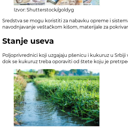
Izvor: Shutterstock/goldyg
Sredstva se mogu koristiti za nabavku opreme i siste
navodnjavanje veštačkom kišom, materijale za pokrivanje
Stanje useva
Poljoprivrednici koji uzgajaju pšenicu i kukuruz u Srbiji
dok se kukuruz treba oporaviti od štete koju je pret