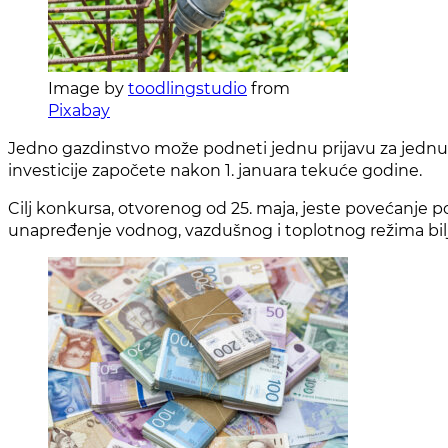
Image by
toodlingstudio
from
Pixabay
Jedno gazdinstvo može podneti jednu prijavu za jednu v
investicije započete nakon 1. januara tekuće godine.
Cilj konkursa, otvorenog od 25. maja, jeste povećanje p
unapređenje vodnog, vazdušnog i toplotnog režima bil