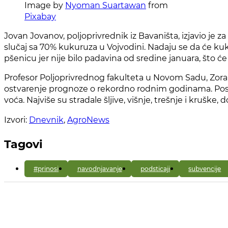
Image by
Nyoman Suartawan
from
Pixabay
Jovan Jovanov, poljoprivrednik iz Bavaništa, izjavio je 
slučaj sa 70% kukuruza u Vojvodini. Nadaju se da će ku
pšenicu jer nije bilo padavina od sredine januara, što 
Profesor Poljoprivrednog fakulteta u Novom Sadu, Zoran K
ostvarenje prognoze o rekordno rodnim godinama. Pos
voća. Najviše su stradale šljive, višnje, trešnje i krušk
Izvori:
Dnevnik
,
AgroNews
Tagovi
#prinosi
navodnjavanje
podsticaji
subvencije