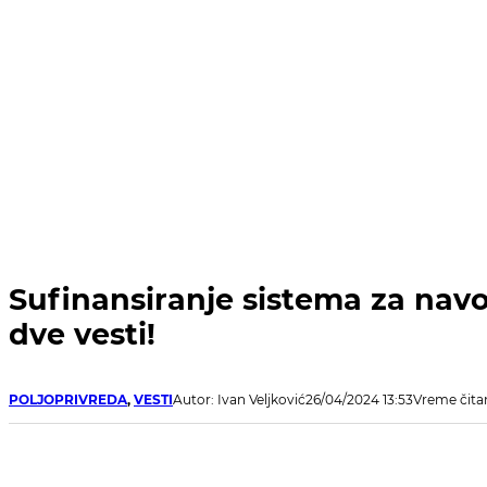
Sufinansiranje sistema za navo
dve vesti!
POLJOPRIVREDA
,
VESTI
Autor: Ivan Veljković
26/04/2024 13:53
Vreme čita