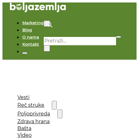
Marketing
Blog
O nama
Pretraga
Kontakt
×
Vesti
Reč struke
Poljoprivreda
Zdrava hrana
Bašta
Video