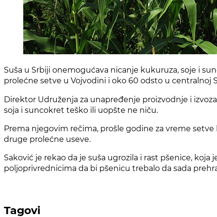
S
uša u Srbiji onemogućava nicanje kukuruza, soje i sunco
prolećne setve u Vojvodini i oko 60 odsto u centralnoj Sr
Direktor Udruženja za unapređenje proizvodnje i izvoza ž
soja i suncokret teško ili uopšte ne niču.
Prema njegovim rečima, prošle godine za vreme setve bil
druge prolećne useve.
Saković je rekao da je suša ugrozila i rast pšenice, koja
poljoprivrednicima da bi pšenicu trebalo da sada prehran
Tagovi