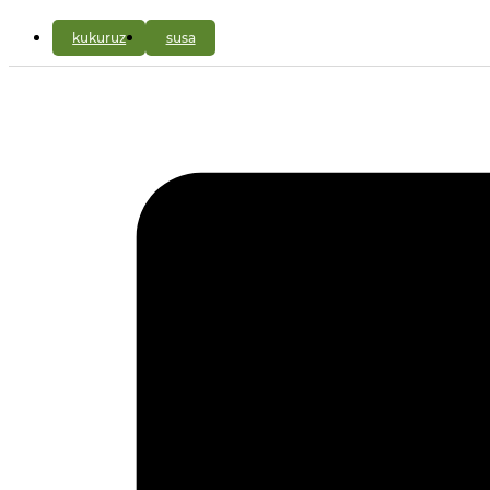
kukuruz
susa