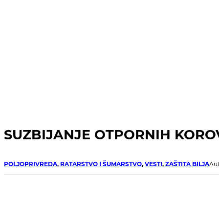
SUZBIJANJE OTPORNIH KORO
POLJOPRIVREDA
,
RATARSTVO I ŠUMARSTVO
,
VESTI
,
ZAŠTITA BILJA
Aut