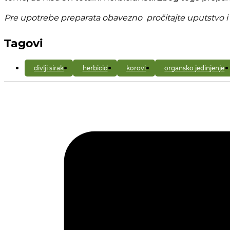
Pre upotrebe preparata obavezno pročitajte uputstvo i
Tagovi
divlji sirak
herbicid
korovi
organsko jedinjenje