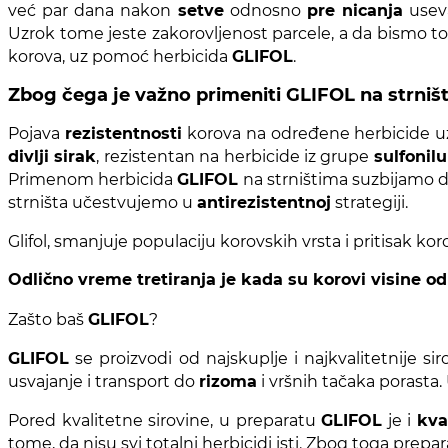
već par dana nakon
setve
odnosno
pre nicanja
useva
Uzrok tome jeste zakorovljenost parcele, a da bismo to
korova, uz pomoć herbicida
GLIFOL
.
Zbog čega je važno primeniti GLIFOL na strniš
Pojava
rezistentnosti
korova na određene herbicide uz
divlji sirak
, rezistentan na herbicide iz grupe
sulfonil
Primenom herbicida
GLIFOL
na strništima suzbijamo di
strništa učestvujemo u
antirezistentnoj
strategiji.
Glifol,
s
manj
uje
populacij
u
korovskih vrsta i pritis
a
k kor
Odlično v
reme tretiranja je kada su korovi visine o
Zašto baš
GLIFOL
?
GLIFOL
se proizvodi od najskuplje i najkvalitetnije sir
usvajanje i transport do
rizoma
i vršnih tačaka porasta.
Pored kvalitetne sirovine, u preparatu
GLIFOL
je i
kva
tome, da nisu svi totalni herbicidi isti. Zbog toga
prepar