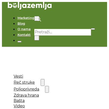
Marketing
Blog
O nama
Pretraga
Kontakt
×
Vesti
Reč struke
Poljoprivreda
Zdrava hrana
Bašta
Video