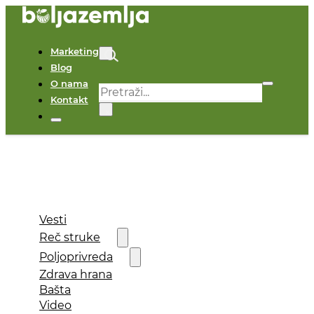
Marketing
Blog
O nama
Pretraga
Kontakt
×
Vesti
Reč struke
Poljoprivreda
Zdrava hrana
Bašta
Video