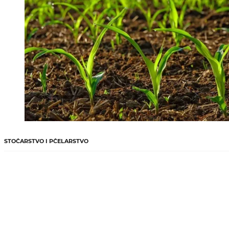
STOČARSTVO I PČELARSTVO