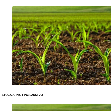
STOČARSTVO I PČELARSTVO