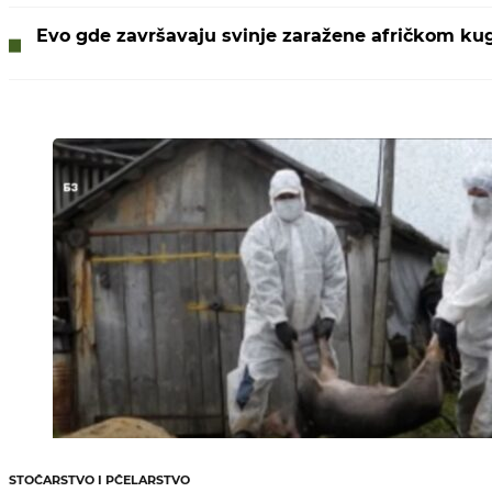
Evo gde završavaju svinje zaražene afričkom ku
STOČARSTVO I PČELARSTVO