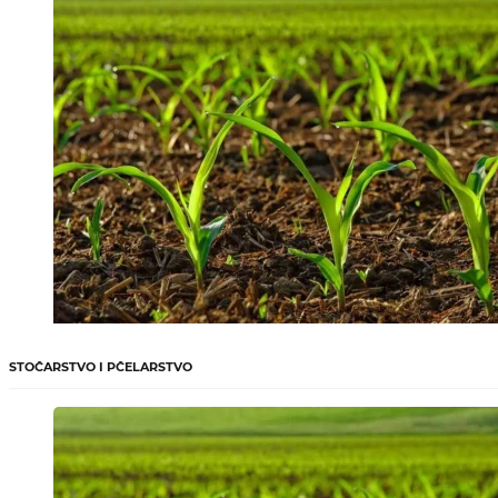
STOČARSTVO I PČELARSTVO