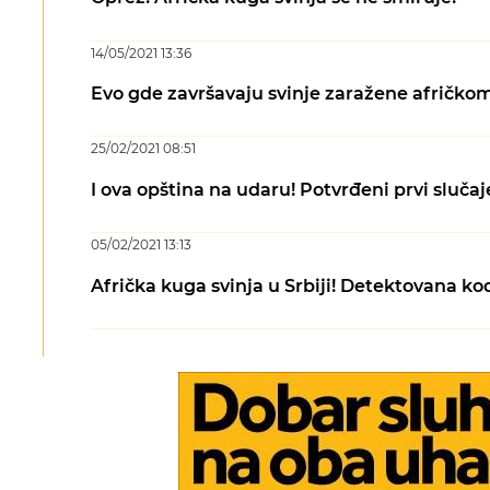
14/05/2021 13:36
Evo gde završavaju svinje zaražene afričk
25/02/2021 08:51
I ova opština na udaru! Potvrđeni prvi sluča
05/02/2021 13:13
Afrička kuga svinja u Srbiji! Detektovana ko