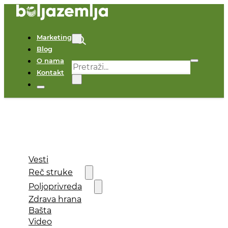
Marketing
Blog
O nama
Pretraga
Kontakt
×
Vesti
Reč struke
Poljoprivreda
Zdrava hrana
Bašta
Video