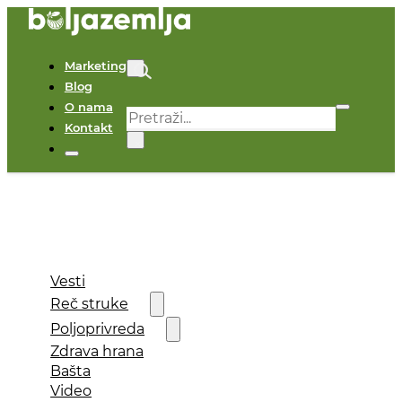
Marketing
Blog
O nama
Pretraga
Kontakt
×
Vesti
Reč struke
Poljoprivreda
Zdrava hrana
Bašta
Video