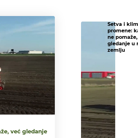
Setva i kli
promene: k
ne pomaže,
gledanje u 
zemlju
že, već gledanje