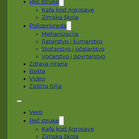
Reč struke
Kafa kod Agrosave
Zimska škola
Poljoprivreda
Mehanizacija
Ratarstvo i šumarstvo
Stočarstvo i pčelarstvo
Voćarstvo i povrtarstvo
Zdrava Hrana
Bašta
Video
Zaštita bilja
Vesti
Reč struke
Kafa kod Agrosave
Zimska škola