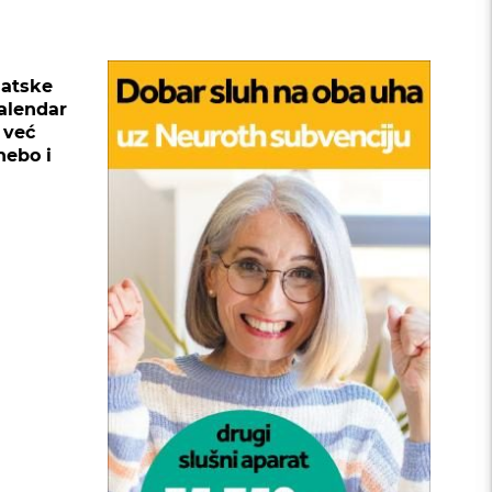
matske
alendar
 već
nebo i