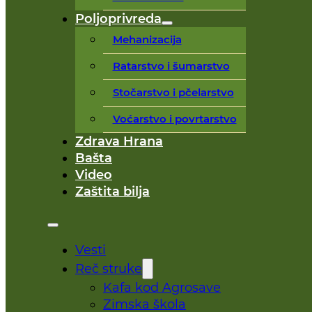
Poljoprivreda
Mehanizacija
Ratarstvo i šumarstvo
Stočarstvo i pčelarstvo
Voćarstvo i povrtarstvo
Zdrava Hrana
Bašta
Video
Zaštita bilja
Vesti
Reč struke
Kafa kod Agrosave
Zimska škola