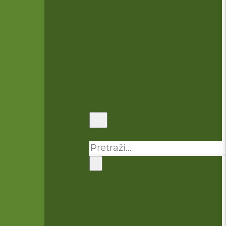
Pretraga
×