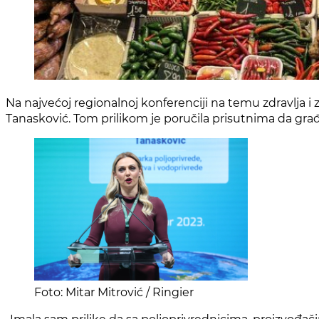
Na najvećoj regionalnoj konferenciji na temu zdravlja i
Tanasković. Tom prilikom je poručila prisutnima da građan
Foto: Mitar Mitrović / Ringier
„Imala sam prilike da sa poljoprivrednicima, proizvođač