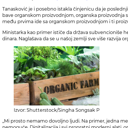
Tanasković je i posebno istakla činjenicu da je posledn
bave organskom proizvodnjom, organska proizvodnja se p
među prvima ide sa organskom proizvodnjom i ti proizvodi
Ministarka kao primer ističe da država subvencioniše h
dinara. Naglašava da se u našoj zemlji sve više razvija or
Izvor: Shutterstock/Singha Songsak P
„Mi prosto nemamo dovoljno ljudi. Na primer, jedna mer
nemoguće. Digitalizacija i svi propratni moderni alati