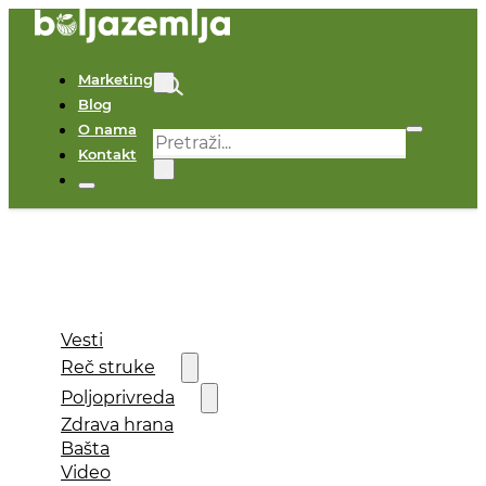
Marketing
Blog
O nama
Pretraga
Kontakt
×
Vesti
Reč struke
Poljoprivreda
Zdrava hrana
Bašta
Video