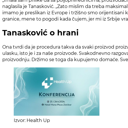
naglasila je Tanasković. „Zato mislim da treba maksim
imamo je preslikan iz Evrope i tržišno smo orijentisani
granice, mene to pogodi kada čujem, jer mi iz Srbije v
Tanasković o hrani
Ona tvrdi da je procedura takva da svaki proizvod proizv
ulasku, isto je i za naše proizvode. Svakodnevno razgo
proizvodnju. Držimo se toga da kupujemo domaće. Sve on
Izvor: Health Up