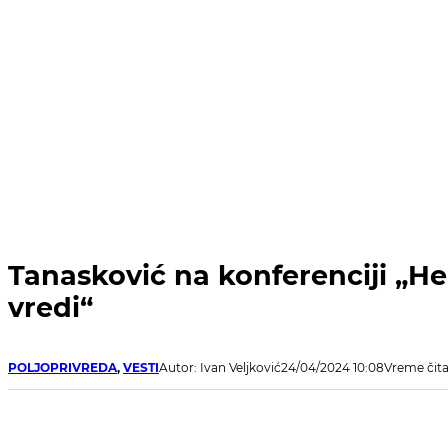
Tanasković na konferenciji „He
vredi“
POLJOPRIVREDA
,
VESTI
Autor: Ivan Veljković
24/04/2024 10:08
Vreme čita