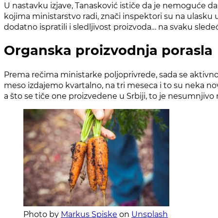
U nastavku izjave, Tanasković ističe da je nemoguće da 
kojima ministarstvo radi, znači inspektori su na ulasku 
dodatno ispratili i sledljivost proizvoda… na svaku sled
Organska proizvodnja porasla
Prema rečima ministarke poljoprivrede, sada se aktivno
meso izdajemo kvartalno, na tri meseca i to su neka nova
a što se tiče one proizvedene u Srbiji, to je nesumnjivo 
Photo by
Markus Spiske
on
Unsplash