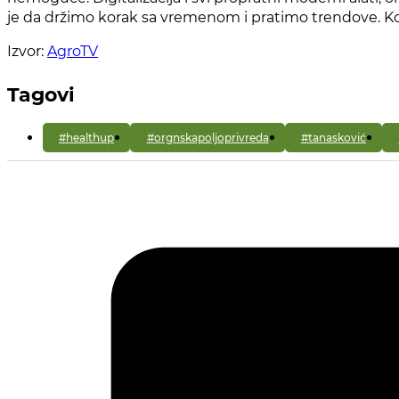
je da držimo korak sa vremenom i pratimo trendove. Kont
Izvor:
AgroTV
Tagovi
#healthup
#orgnskapoljoprivreda
#tanasković