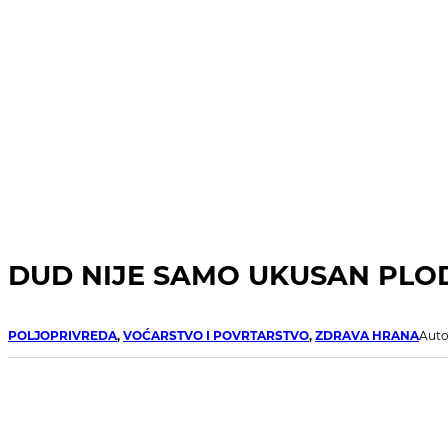
DUD NIJE SAMO UKUSAN PLOD! Z
POLJOPRIVREDA
,
VOĆARSTVO I POVRTARSTVO
,
ZDRAVA HRANA
Auto