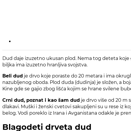
Dud daje izuzetno ukusan plod. Nema tog deteta koje ga n
biljka ima izuzetno hranljiva svojstva.
Beli dud
je drvo koje poraste do 20 metara i ima okruglu 
nazubljenog oboda. Plod duda (dudinja) je složen, a boja
Kine gde se gajio zbog lišća kojim se hrane svilene bube
Crni dud, poznat i kao šam dud
je drvo više od 20 m s
dlakavi. Muški i ženski cvetovi sakupljeni su u rese iz 
belog. Vodi poreklo iz Irana i Avganistana odakle je pre
Blagodeti drveta dud