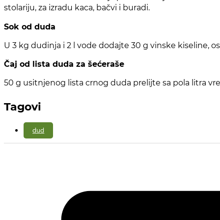
stolariju, za izradu kaca, bačvi i buradi.
Sok od duda
U 3 kg dudinja i 2 l vode dodajte 30 g vinske kiseline, os
Čaj od lista duda za šećeraše
50 g usitnjenog lista crnog duda prelijte sa pola litra 
Tagovi
dud