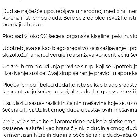
Dud se najčešće upotrebljava u narodnoj medicini i nema
korena i list crnog duda. Bere se zreo plod i svež koristi
promaji u hladu.
Plod sadrži oko 9% šećera, organske kiseline, pektin, vi
Upotrebljava se kao blago sredstvo za iskašljavanje i pr
sluzokožu), a narod veruje i da snižava koncentraciju šeć
Od zrelih crnih dudunja pravi se sirup koji se upotreblja
i izazivanje stolice. Ovaj sirup se ranije pravio i u apo
Plodovi crnog i belog duda koriste se kao blago sredstvo z
koncentraciju šećera u krvi, ali su dudari gotovo iščezli i
List ulazi u sastav različitih čajnih mešavina koje se
šećera u krvi. Uz list crnog duda u sastav ovih mešavina
Zrele, vrlo slatke bele i aromatične nakiselo-slatke crne 
osušene, a služe i kao hrana živini. Iz dudinja crnog duda
fermentisanih zrelih dudinja peče se rakija dudovača. 