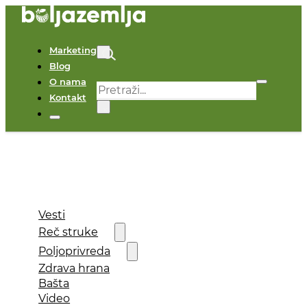
Marketing
Blog
O nama
Pretraga
Kontakt
×
Vesti
Reč struke
Poljoprivreda
Zdrava hrana
Bašta
Video