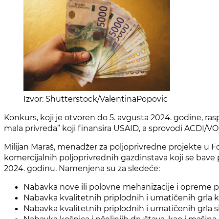
Izvor: Shutterstock/ValentinaPopovic
Konkurs, koji je otvoren do 5. avgusta 2024. godine, rasp
mala privreda” koji finansira USAID, a sprovodi ACDI/V
Milijan Maraš, menadžer za poljoprivredne projekte u Fo
komercijalnih poljoprivrednih gazdinstava koji se bav
2024. godinu. Namenjena su za sledeće:
Nabavka nove ili polovne mehanizacije i opreme p
Nabavka kvalitetnih priplodnih i umatičenih grla
Nabavka kvalitetnih priplodnih i umatičenih grla si