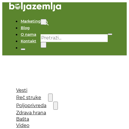
Marketing
Blog
O nama
Pretraga
Kontakt
×
Vesti
Reč struke
Poljoprivreda
Zdrava hrana
Bašta
Video