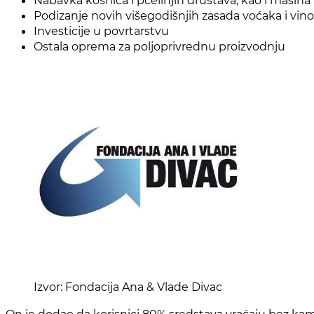
Nabavka košnica i pčelinjih društava, kao i mašina
Podizanje novih višegodišnjih zasada voćaka i vino
Investicije u povrtarstvu
Ostala oprema za poljoprivrednu proizvodnju
Izvor: Fondacija Ana & Vlade Divac
On je dodao da korisnici 80% sredstava vraćaju bez kama