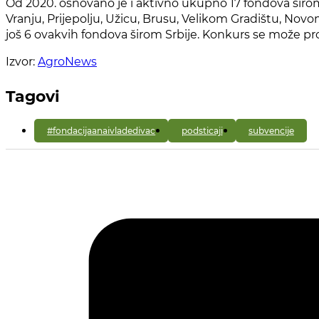
Od 2020. osnovano je i aktivno ukupno 17 fondova širom 
Vranju, Prijepolju, Užicu, Brusu, Velikom Gradištu, Novo
još 6 ovakvih fondova širom Srbije. Konkurs se može 
Izvor:
AgroNews
Tagovi
#fondacijaanaivladedivac
podsticaji
subvencije