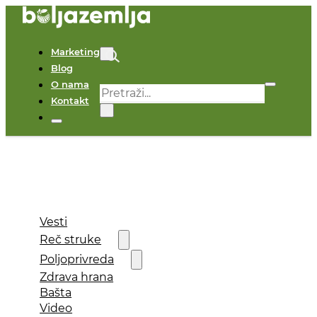
Marketing
Blog
O nama
Pretraga
Kontakt
×
Vesti
Reč struke
Poljoprivreda
Zdrava hrana
Bašta
Video