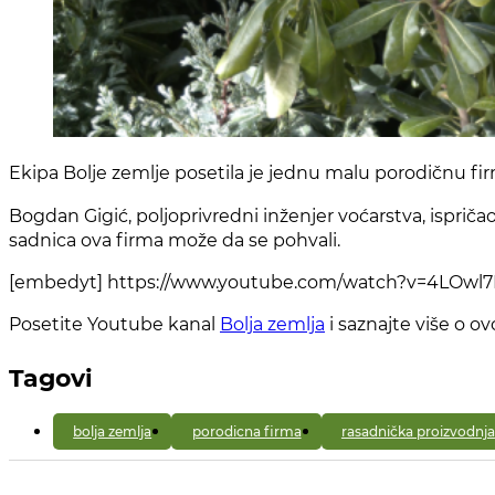
Ekipa Bolje zemlje posetila je jednu malu porodičnu firm
Bogdan Gigić, poljoprivredni inženjer voćarstva, isprič
sadnica ova firma može da se pohvali.
[embedyt] https://www.youtube.com/watch?v=4LOwl
Posetite Youtube kanal
Bolja zemlja
i saznajte više o ov
Tagovi
bolja zemlja
porodicna firma
rasadnička proizvodnja