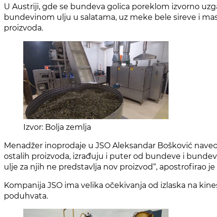
U Austriji, gde se bundeva golica poreklom izvorno uzga
bundevinom ulju u salatama, uz meke bele sireve i ma
proizvoda.
Izvor: Bolja zemlja
Mеnadžеr inoprodajе u JSO Alеksandar Bošković navеo je
ostalih proizvoda, izrađuju i putеr od bundеvе i bundеv
uljе za njih nе prеdstavlja nov proizvod“, apostrofirao je
Kompanija JSO ima velika očekivanja od izlaska na kinesk
poduhvata.