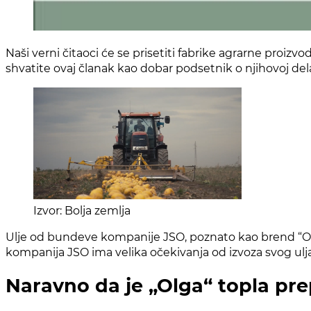
Naši verni čitaoci će se prisetiti fabrike agrarne proizv
shvatite ovaj članak kao dobar podsetnik o njihovoj del
Izvor: Bolja zemlja
Ulje od bundeve kompanije JSO, poznato kao brend “Olga
kompanija JSO ima velika očekivanja od izvoza svog ulja
Naravno da je „Olga“ topla pre