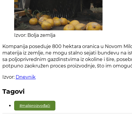
Izvor: Bolja zemlja
Kompanija poseduje 800 hektara oranica u Novom Milošev
materija iz zemlje, ne mogu stalno sejati bundevu na i
sa poljoprivrednim gazdinstvima iz okoline i šire, pos
potpuno zaokružen proces proizvodnje, što im omogućav
Izvor:
Dnevnik
Tagovi
#maliproizvođači