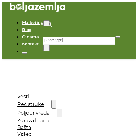
Marketing
Blog
O nama
Pretraga
Kontakt
×
Vesti
Reč struke
Poljoprivreda
Zdrava hrana
Bašta
Video