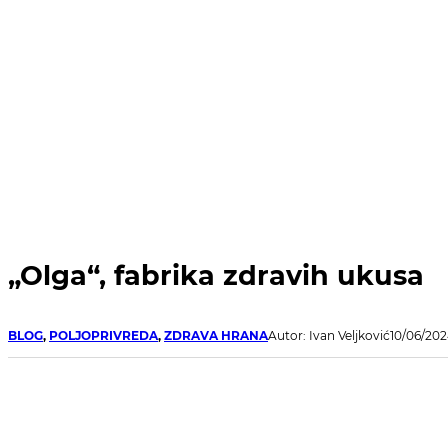
„Olga“, fabrika zdravih ukusa
BLOG
,
POLJOPRIVREDA
,
ZDRAVA HRANA
Autor: Ivan Veljković
10/06/202