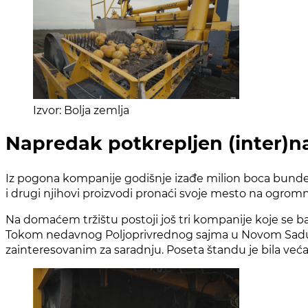
Izvor: Bolja zemlja
Napredak potkrepljen (inter)
Iz pogona kompanije godišnje izađe milion boca bundevi
i drugi njihovi proizvodi pronaći svoje mesto na ogromn
Na domaćem tržištu postoji još tri kompanije koje se 
Tokom nedavnog Poljoprivrednog sajma u Novom Sadu, k
zainteresovanim za saradnju. Poseta štandu je bila veća