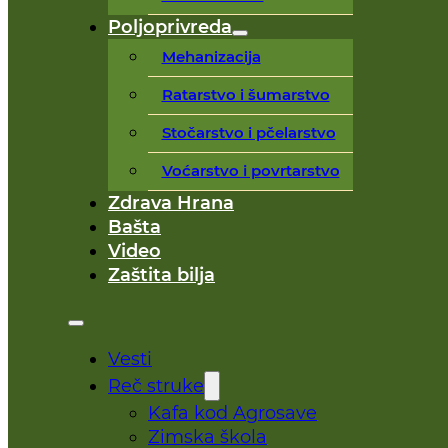
Poljoprivreda
Mehanizacija
Ratarstvo i šumarstvo
Stočarstvo i pčelarstvo
Voćarstvo i povrtarstvo
Zdrava Hrana
Bašta
Video
Zaštita bilja
Vesti
Reč struke
Kafa kod Agrosave
Zimska škola