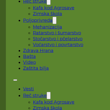
Reč struke
Kafa kod Agrosave
Zimska škola
Poljoprivreda
Mehanizacija
Ratarstvo i šumarstvo
Stočarstvo i pčelarstvo
Voćarstvo i povrtarstvo
Zdrava Hrana
Bašta
Video
Zaštita bilja
Vesti
Reč struke
Kafa kod Agrosave
Zimska škola