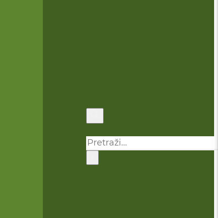
Pretraga
×