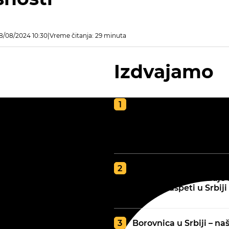
8/08/2024 10:30
Vreme čitanja: 29 minuta
Izdvajamo
Kako napraviti kvalite
kompost za poljoprivr
vodič za zdravu i plod
zemlju
GDE JE BOLJA ZEMLJA
tip zemljišta određuje 
najbolje uspeti u Srbiji
Borovnica u Srbiji – naš