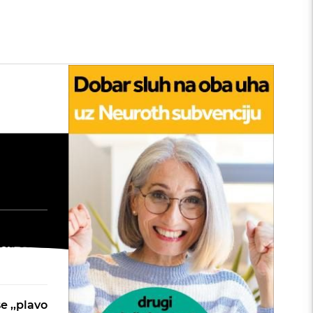
tan
edu:
nu
: Kako
šta će
e ,,plavo